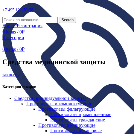
+7 495
121-70-38
Search
Войти/Регистрация
0
items
/
0
₽
Категории
0
items
/
0
₽
Средства медицинской защиты
закрыть
Категории товаров
Средства индивидуальной защиты
Противогазы и комплектующие
Противогазы фильтрующие
Противогазы промышленные
Противогазы гражданские
Противогазы изолирующие
Противогазы шланговые