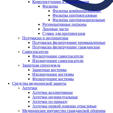
Комплектующие к противогазам
Фильтры
Фильтры комбинированные
Фильтры противогазовые
Фильтры противоаэрозольные
Регенеративные патроны
Лицевые части
Сумки для противогазов
Полумаски и респираторы
Полумаски фильтрующие промышленные
Полумаски фильтрующие гражданские
Самоспасатели
Фильтрующие самоспасатели
Изолирующие самоспасатели
Защитная спецодежда
Защитные костюмы
Изолирующие костюмы
Фильтрующие костюмы
Средства медицинской защиты
Аптечки
Аптечки коллективные
Аптечки индивидуальные
Аптечки по приказу
Аптечки первой помощи отраслевые
Медицинское имущество гражданской обороны