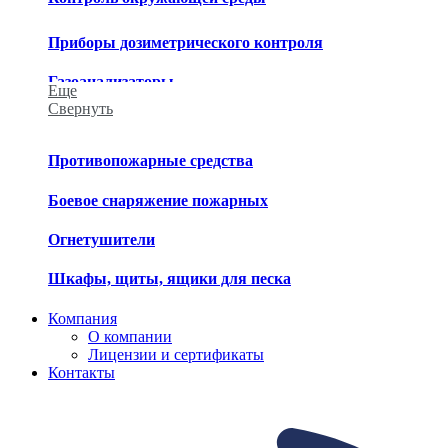
Приборы дозиметрического контроля
Газоанализаторы
Еще
Свернуть
Приборы химического контроля
Приборы метеорологического контроля
Противопожарные средства
Средства обеззараживания
Боевое снаряжение пожарных
Огнетушители
Шкафы, щиты, ящики для песка
Компания
О компании
Лицензии и сертификаты
Контакты