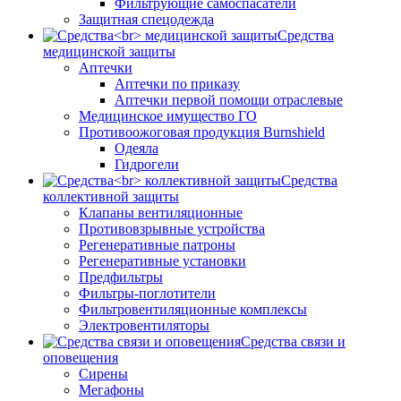
Фильтрующие самоспасатели
Защитная спецодежда
Средства
медицинской защиты
Аптечки
Аптечки по приказу
Аптечки первой помощи отраслевые
Медицинское имущество ГО
Противоожоговая продукция Burnshield
Одеяла
Гидрогели
Средства
коллективной защиты
Клапаны вентиляционные
Противовзрывные устройства
Регенеративные патроны
Регенеративные установки
Предфильтры
Фильтры-поглотители
Фильтровентиляционные комплексы
Электровентиляторы
Средства связи и
оповещения
Сирены
Мегафоны