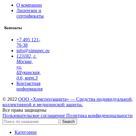
О компании
Лицензии и
сертификаты
Контакты
+7 495
121-
70-38
info@ximspec.ru
123182, г.
Москва,
ул.
Щукинская,
д.6, корп.3
Контактная
информация
© 2022
ООО «Химспецзащита» — Средства индивидуальной,
коллективной и медицинской защиты.
Все права защищены
Пользовательское соглашение
Политика конфиденциальности
Search
Категории