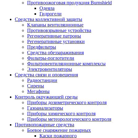
Противоожоговая продукция Burnshield
Одеяла
Гидрогели
Средства коллективной защиты
Клапаны вентиляционные
Противовзрывные устройства
Регенеративные патроны
Регенеративные установки
Предфильтры
Средства обеззараживания
Фильтры-поглотители
Фильтровентиляционные комплексы
Электровентиляторы
Средства связи и оповещения
Радиостанции
Сирены
Мегафоны
Контроль окружающей среды
Приборы дозиметрического контроля
Газоанализаторы
Приборы химического контроля
Приборы метеорологического контроля
Противопожарные средства
Боевое снаряжение пожарных
Каски пожарного