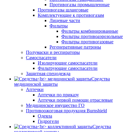
Противогазы промышленные
Противогазы шланговые
Комплектующие к противогазам
Лицевые части
Фильтры
Фильтры комбинированные
Фильтры противоаэрозольные
Фильтры противогазовые
Регенеративные патроны
Полумаски и респираторы
Самоспасатели
Изолирующие самоспасатели
Фильтрующие самоспасатели
Защитная спецодежда
Средства
медицинской защиты
Аптечки
Аптечки по приказу
Аптечки первой помощи отраслевые
Медицинское имущество ГО
Противоожоговая продукция Burnshield
Одеяла
Гидрогели
Средства
коллективной защиты