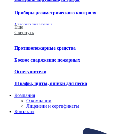
Приборы дозиметрического контроля
Газоанализаторы
Еще
Свернуть
Приборы химического контроля
Приборы метеорологического контроля
Противопожарные средства
Средства обеззараживания
Боевое снаряжение пожарных
Огнетушители
Шкафы, щиты, ящики для песка
Компания
О компании
Лицензии и сертификаты
Контакты