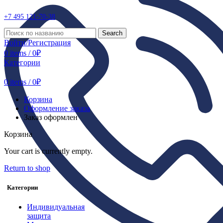
+7 495
121-70-38
Search
Войти/Регистрация
0
items
/
0
₽
Категории
0
items
/
0
₽
Корзина
Оформление заказа
Заказ оформлен
Корзина
Your cart is currently empty.
Return to shop
Категории
Индивидуальная
защита