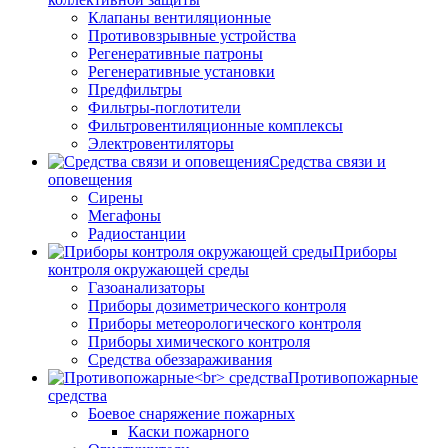
Клапаны вентиляционные
Противовзрывные устройства
Регенеративные патроны
Регенеративные установки
Предфильтры
Фильтры-поглотители
Фильтровентиляционные комплексы
Электровентиляторы
Средства связи и
оповещения
Сирены
Мегафоны
Радиостанции
Приборы
контроля окружающей среды
Газоанализаторы
Приборы дозиметрического контроля
Приборы метеорологического контроля
Приборы химического контроля
Средства обеззараживания
Противопожарные
средства
Боевое снаряжение пожарных
Каски пожарного