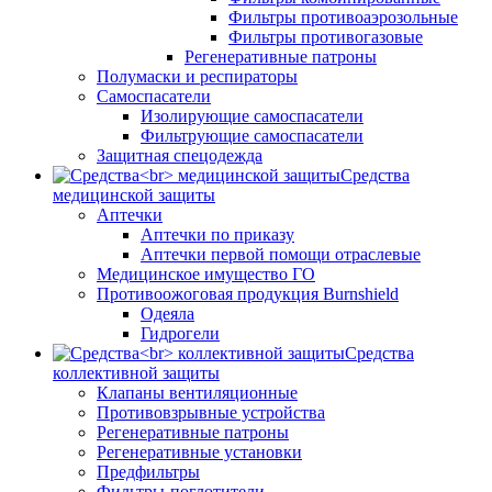
Фильтры противоаэрозольные
Фильтры противогазовые
Регенеративные патроны
Полумаски и респираторы
Самоспасатели
Изолирующие самоспасатели
Фильтрующие самоспасатели
Защитная спецодежда
Средства
медицинской защиты
Аптечки
Аптечки по приказу
Аптечки первой помощи отраслевые
Медицинское имущество ГО
Противоожоговая продукция Burnshield
Одеяла
Гидрогели
Средства
коллективной защиты
Клапаны вентиляционные
Противовзрывные устройства
Регенеративные патроны
Регенеративные установки
Предфильтры
Фильтры-поглотители