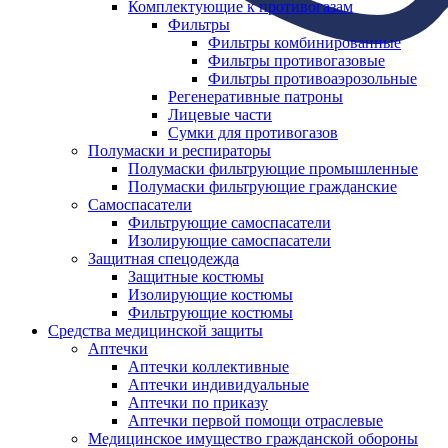
Комплектующие к противогазам
Фильтры
Фильтры комбинированные
Фильтры противогазовые
Фильтры противоаэрозольные
Регенеративные патроны
Лицевые части
Сумки для противогазов
Полумаски и респираторы
Полумаски фильтрующие промышленные
Полумаски фильтрующие гражданские
Самоспасатели
Фильтрующие самоспасатели
Изолирующие самоспасатели
Защитная спецодежда
Защитные костюмы
Изолирующие костюмы
Фильтрующие костюмы
Средства медицинской защиты
Аптечки
Аптечки коллективные
Аптечки индивидуальные
Аптечки по приказу
Аптечки первой помощи отраслевые
Медицинское имущество гражданской обороны