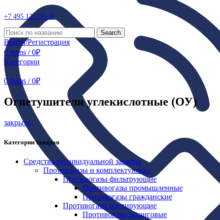
+7 495
121-70-38
Search
Войти/Регистрация
0
items
/
0
₽
Категории
0
items
/
0
₽
Огнетушители углекислотные (ОУ)
закрыть
Категории товаров
Средства индивидуальной защиты
Противогазы и комплектующие
Противогазы фильтрующие
Противогазы промышленные
Противогазы гражданские
Противогазы изолирующие
Противогазы шланговые