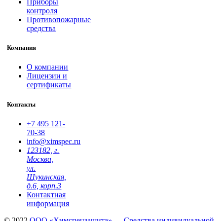
Приборы
контроля
Противопожарные
средства
Компания
О компании
Лицензии и
сертификаты
Контакты
+7 495
121-
70-38
info@ximspec.ru
123182, г.
Москва,
ул.
Щукинская,
д.6, корп.3
Контактная
информация
© 2022
ООО «Химспецзащита» — Средства индивидуальной,