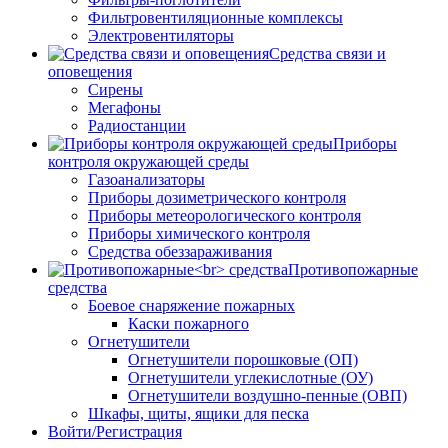
Фильтровентиляционные комплексы
Электровентиляторы
Средства связи и
оповещения
Сирены
Мегафоны
Радиостанции
Приборы
контроля окружающей среды
Газоанализаторы
Приборы дозиметрического контроля
Приборы метеорологического контроля
Приборы химического контроля
Средства обеззараживания
Противопожарные
средства
Боевое снаряжение пожарных
Каски пожарного
Огнетушители
Огнетушители порошковые (ОП)
Огнетушители углекислотные (ОУ)
Огнетушители воздушно-пенные (ОВП)
Шкафы, щиты, ящики для песка
Войти/Регистрация