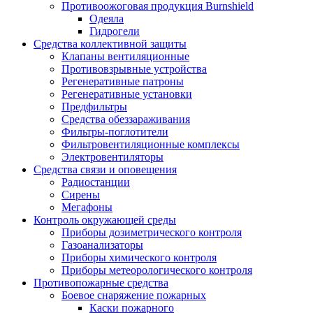
Противоожоговая продукция Burnshield
Одеяла
Гидрогели
Средства коллективной защиты
Клапаны вентиляционные
Противовзрывные устройства
Регенеративные патроны
Регенеративные установки
Предфильтры
Средства обеззараживания
Фильтры-поглотители
Фильтровентиляционные комплексы
Электровентиляторы
Средства связи и оповещения
Радиостанции
Сирены
Мегафоны
Контроль окружающей среды
Приборы дозиметрического контроля
Газоанализаторы
Приборы химического контроля
Приборы метеорологического контроля
Противопожарные средства
Боевое снаряжение пожарных
Каски пожарного