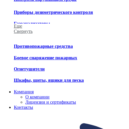
Приборы дозиметрического контроля
Газоанализаторы
Еще
Свернуть
Приборы химического контроля
Приборы метеорологического контроля
Противопожарные средства
Средства обеззараживания
Боевое снаряжение пожарных
Огнетушители
Шкафы, щиты, ящики для песка
Компания
О компании
Лицензии и сертификаты
Контакты