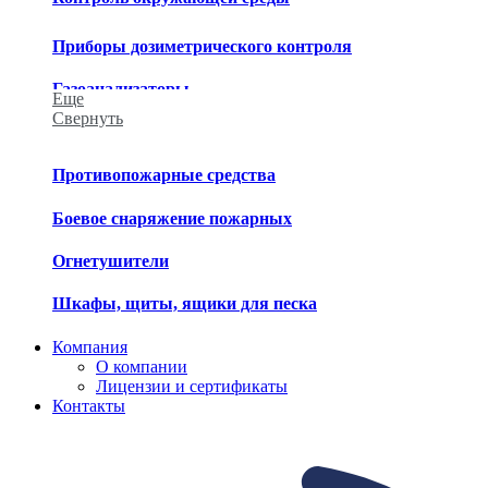
Приборы дозиметрического контроля
Газоанализаторы
Еще
Свернуть
Приборы химического контроля
Приборы метеорологического контроля
Противопожарные средства
Средства обеззараживания
Боевое снаряжение пожарных
Огнетушители
Шкафы, щиты, ящики для песка
Компания
О компании
Лицензии и сертификаты
Контакты