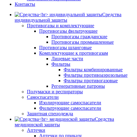
Контакты
Средства
индивидуальной защиты
Противогазы и комплектующие
Противогазы фильтрующие
Противогазы гражданские
Противогазы промышленные
Противогазы шланговые
Комплектующие к противогазам
Лицевые части
Фильтры
Фильтры комбинированные
Фильтры противоаэрозольные
Фильтры противогазовые
Регенеративные патроны
Полумаски и респираторы
Самоспасатели
Изолирующие самоспасатели
Фильтрующие самоспасатели
Защитная спецодежда
Средства
медицинской защиты
Аптечки
Аптечки по приказу