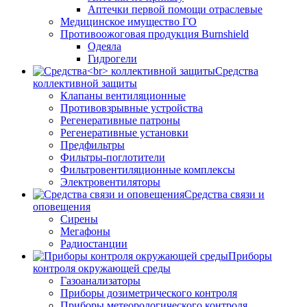
Аптечки первой помощи отраслевые
Медицинское имущество ГО
Противоожоговая продукция Burnshield
Одеяла
Гидрогели
Средства
коллективной защиты
Клапаны вентиляционные
Противовзрывные устройства
Регенеративные патроны
Регенеративные установки
Предфильтры
Фильтры-поглотители
Фильтровентиляционные комплексы
Электровентиляторы
Средства связи и
оповещения
Сирены
Мегафоны
Радиостанции
Приборы
контроля окружающей среды
Газоанализаторы
Приборы дозиметрического контроля
Приборы метеорологического контроля