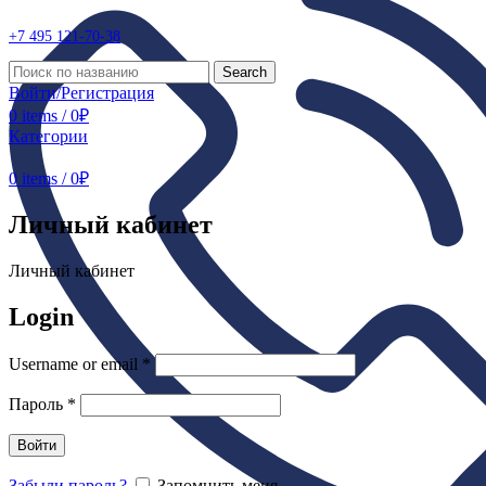
+7 495
121-70-38
Search
Войти/Регистрация
0
items
/
0
₽
Категории
0
items
/
0
₽
Личный кабинет
Личный кабинет
Login
Username or email
*
Пароль
*
Войти
Забыли пароль?
Запомнить меня