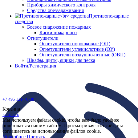
Приборы химического контроля
Средства обеззараживания
Противопожарные
средства
Боевое снаряжение пожарных
Каски пожарного
Огнетушители
Огнетушители порошковые (ОП)
Огнетушители углекислотные (ОУ)
Огнетушители воздушно-пенные (ОВП)
Шкафы, щиты, ящики для песка
Войти/Регистрация
+7 495
121-70-38
Корзина
закрыть
Мы используем файлы cookie, чтобы вам было удобнее
пользоваться нашим сайтом. Просматривая этот сайт, вы
соглашаетесь на использование файлов cookie.
Подробнее
Принять