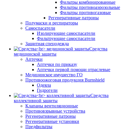
Фильтры комбинированные
Фильтры противоаэрозольные
Фильтры противогазовые
Регенеративные патроны
Полумаски и респираторы
Самоспасатели
Изолирующие самоспасатели
Фильтрующие самоспасатели
Защитная спецодежда
Средства
медицинской защиты
Аптечки
Аптечки по приказу
Аптечки первой помощи отраслевые
Медицинское имущество ГО
Противоожоговая продукция Burnshield
Одеяла
Гидрогели
Средства
коллективной защиты
Клапаны вентиляционные
Противовзрывные устройства
Регенеративные патроны
Регенеративные установки
Предфильтры