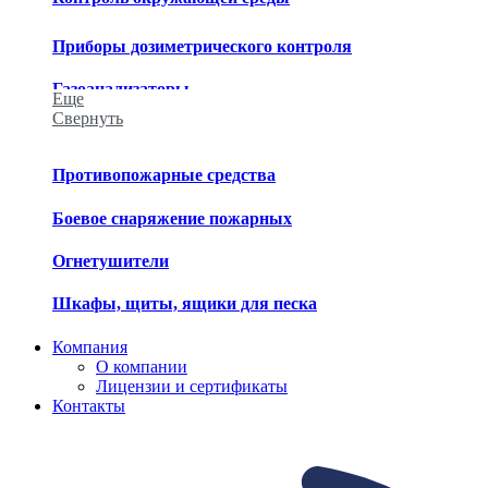
Приборы дозиметрического контроля
Газоанализаторы
Еще
Свернуть
Приборы химического контроля
Приборы метеорологического контроля
Противопожарные средства
Средства обеззараживания
Боевое снаряжение пожарных
Огнетушители
Шкафы, щиты, ящики для песка
Компания
О компании
Лицензии и сертификаты
Контакты