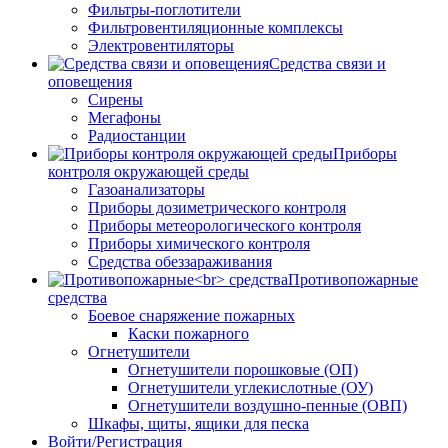
Фильтры-поглотители
Фильтровентиляционные комплексы
Электровентиляторы
Средства связи и
оповещения
Сирены
Мегафоны
Радиостанции
Приборы
контроля окружающей среды
Газоанализаторы
Приборы дозиметрического контроля
Приборы метеорологического контроля
Приборы химического контроля
Средства обеззараживания
Противопожарные
средства
Боевое снаряжение пожарных
Каски пожарного
Огнетушители
Огнетушители порошковые (ОП)
Огнетушители углекислотные (ОУ)
Огнетушители воздушно-пенные (ОВП)
Шкафы, щиты, ящики для песка
Войти/Регистрация