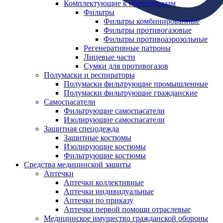
Комплектующие к противогазам
Фильтры
Фильтры комбинированные
Фильтры противогазовые
Фильтры противоаэрозольные
Регенеративные патроны
Лицевые части
Сумки для противогазов
Полумаски и респираторы
Полумаски фильтрующие промышленные
Полумаски фильтрующие гражданские
Самоспасатели
Фильтрующие самоспасатели
Изолирующие самоспасатели
Защитная спецодежда
Защитные костюмы
Изолирующие костюмы
Фильтрующие костюмы
Средства медицинской защиты
Аптечки
Аптечки коллективные
Аптечки индивидуальные
Аптечки по приказу
Аптечки первой помощи отраслевые
Медицинское имущество гражданской обороны