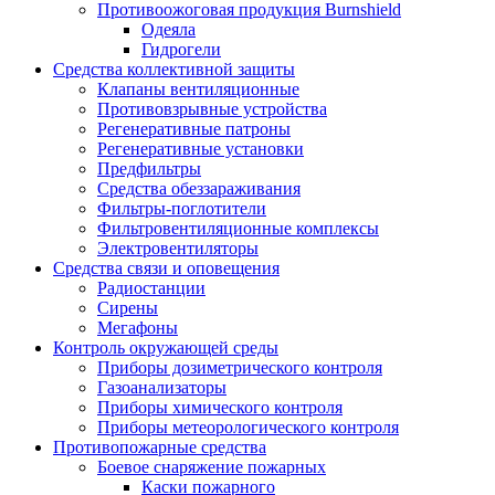
Противоожоговая продукция Burnshield
Одеяла
Гидрогели
Средства коллективной защиты
Клапаны вентиляционные
Противовзрывные устройства
Регенеративные патроны
Регенеративные установки
Предфильтры
Средства обеззараживания
Фильтры-поглотители
Фильтровентиляционные комплексы
Электровентиляторы
Средства связи и оповещения
Радиостанции
Сирены
Мегафоны
Контроль окружающей среды
Приборы дозиметрического контроля
Газоанализаторы
Приборы химического контроля
Приборы метеорологического контроля
Противопожарные средства
Боевое снаряжение пожарных
Каски пожарного