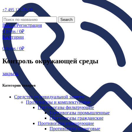
+7 495
121-70-38
Search
Войти/Регистрация
0
items
/
0
₽
Категории
0
items
/
0
₽
Контроль окружающей среды
закрыть
Категории товаров
Средства индивидуальной защиты
Противогазы и комплектующие
Противогазы фильтрующие
Противогазы промышленные
Противогазы гражданские
Противогазы изолирующие
Противогазы шланговые