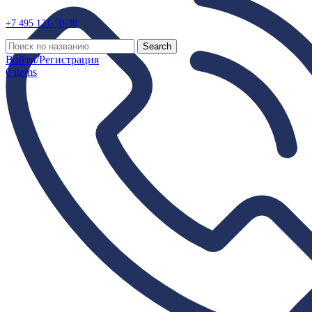
+7 495
121-70-38
Search
Войти/Регистрация
0
items