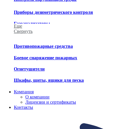
Приборы дозиметрического контроля
Газоанализаторы
Еще
Свернуть
Приборы химического контроля
Приборы метеорологического контроля
Противопожарные средства
Средства обеззараживания
Боевое снаряжение пожарных
Огнетушители
Шкафы, щиты, ящики для песка
Компания
О компании
Лицензии и сертификаты
Контакты