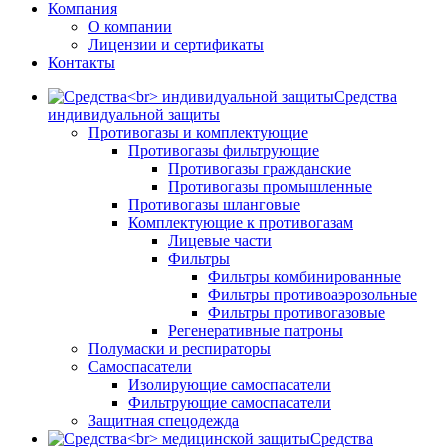
Компания
О компании
Лицензии и сертификаты
Контакты
Средства
индивидуальной защиты
Противогазы и комплектующие
Противогазы фильтрующие
Противогазы гражданские
Противогазы промышленные
Противогазы шланговые
Комплектующие к противогазам
Лицевые части
Фильтры
Фильтры комбинированные
Фильтры противоаэрозольные
Фильтры противогазовые
Регенеративные патроны
Полумаски и респираторы
Самоспасатели
Изолирующие самоспасатели
Фильтрующие самоспасатели
Защитная спецодежда
Средства