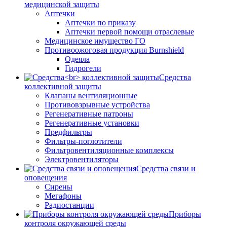
медицинской защиты
Аптечки
Аптечки по приказу
Аптечки первой помощи отраслевые
Медицинское имущество ГО
Противоожоговая продукция Burnshield
Одеяла
Гидрогели
Средства
коллективной защиты
Клапаны вентиляционные
Противовзрывные устройства
Регенеративные патроны
Регенеративные установки
Предфильтры
Фильтры-поглотители
Фильтровентиляционные комплексы
Электровентиляторы
Средства связи и
оповещения
Сирены
Мегафоны
Радиостанции
Приборы
контроля окружающей среды