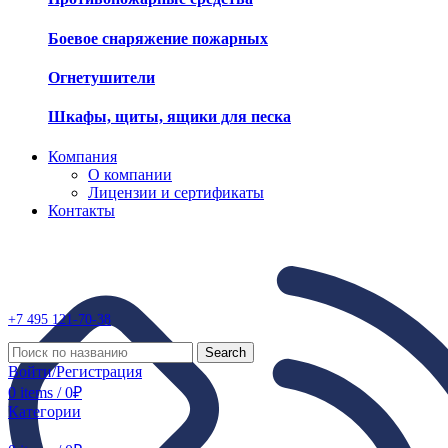
Средства обеззараживания
Боевое снаряжение пожарных
Огнетушители
Шкафы, щиты, ящики для песка
Компания
О компании
Лицензии и сертификаты
Контакты
+7 495
121-70-38
Search
Войти/Регистрация
0
items
/
0
₽
Категории