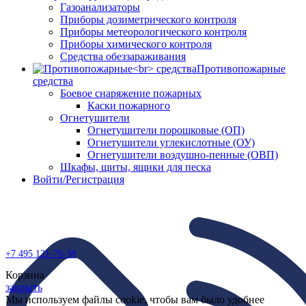
Газоанализаторы
Приборы дозиметрического контроля
Приборы метеорологического контроля
Приборы химического контроля
Средства обеззараживания
Противопожарные
средства
Боевое снаряжение пожарных
Каски пожарного
Огнетушители
Огнетушители порошковые (ОП)
Огнетушители углекислотные (ОУ)
Огнетушители воздушно-пенные (ОВП)
Шкафы, щиты, ящики для песка
Войти/Регистрация
+7 495
121-70-38
Корзина
закрыть
Мы используем файлы cookie, чтобы вам было удобнее