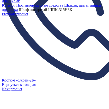
0
items
/
0
₽
Каталог
Противопожарные средства
Шкафы, щиты, ящики
для песка
Шкаф пожарный ШПК-315НЗК
Previous product
Костюм «Экран-2Б»
Вернуться к товарам
Next product