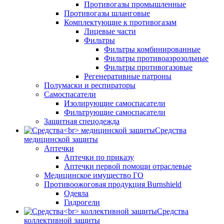
Противогазы промышленные
Противогазы шланговые
Комплектующие к противогазам
Лицевые части
Фильтры
Фильтры комбинированные
Фильтры противоаэрозольные
Фильтры противогазовые
Регенеративные патроны
Полумаски и респираторы
Самоспасатели
Изолирующие самоспасатели
Фильтрующие самоспасатели
Защитная спецодежда
Средства
медицинской защиты
Аптечки
Аптечки по приказу
Аптечки первой помощи отраслевые
Медицинское имущество ГО
Противоожоговая продукция Burnshield
Одеяла
Гидрогели
Средства
коллективной защиты