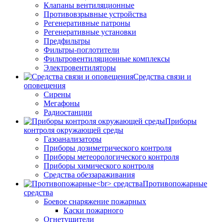
Клапаны вентиляционные
Противовзрывные устройства
Регенеративные патроны
Регенеративные установки
Предфильтры
Фильтры-поглотители
Фильтровентиляционные комплексы
Электровентиляторы
Средства связи и
оповещения
Сирены
Мегафоны
Радиостанции
Приборы
контроля окружающей среды
Газоанализаторы
Приборы дозиметрического контроля
Приборы метеорологического контроля
Приборы химического контроля
Средства обеззараживания
Противопожарные
средства
Боевое снаряжение пожарных
Каски пожарного
Огнетушители