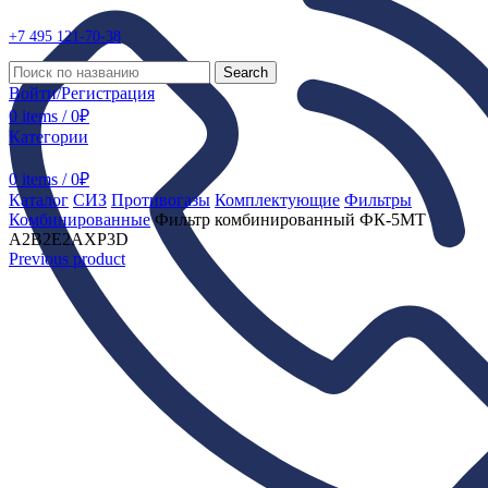
+7 495
121-70-38
Search
Войти/Регистрация
0
items
/
0
₽
Категории
0
items
/
0
₽
Каталог
СИЗ
Противогазы
Комплектующие
Фильтры
Комбинированные
Фильтр комбинированный ФК-5МТ
A2B2E2AXP3D
Previous product