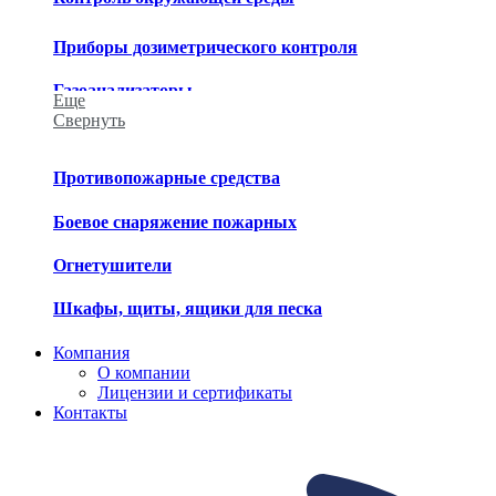
Приборы дозиметрического контроля
Газоанализаторы
Еще
Свернуть
Приборы химического контроля
Приборы метеорологического контроля
Противопожарные средства
Средства обеззараживания
Боевое снаряжение пожарных
Огнетушители
Шкафы, щиты, ящики для песка
Компания
О компании
Лицензии и сертификаты
Контакты