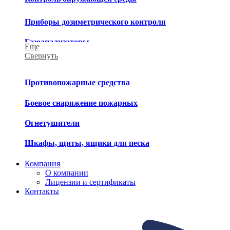
Приборы дозиметрического контроля
Газоанализаторы
Еще
Свернуть
Приборы химического контроля
Приборы метеорологического контроля
Противопожарные средства
Средства обеззараживания
Боевое снаряжение пожарных
Огнетушители
Шкафы, щиты, ящики для песка
Компания
О компании
Лицензии и сертификаты
Контакты