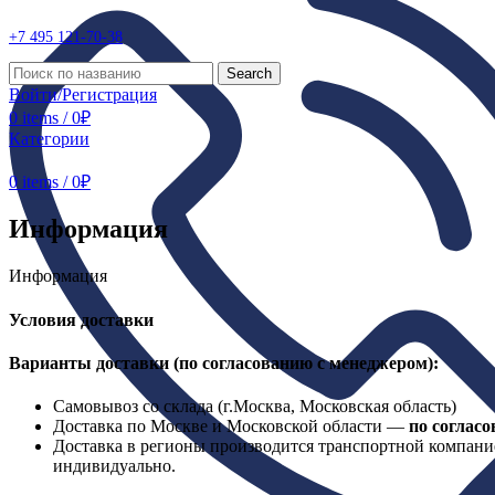
+7 495
121-70-38
Search
Войти/Регистрация
0
items
/
0
₽
Категории
0
items
/
0
₽
Информация
Информация
Условия доставки
Варианты доставки (по согласованию с менеджером):
Самовывоз со склада (г.Москва, Московская область)
Доставка по Москве и Московской области —
по соглас
Доставка в регионы производится транспортной компанией
индивидуально.